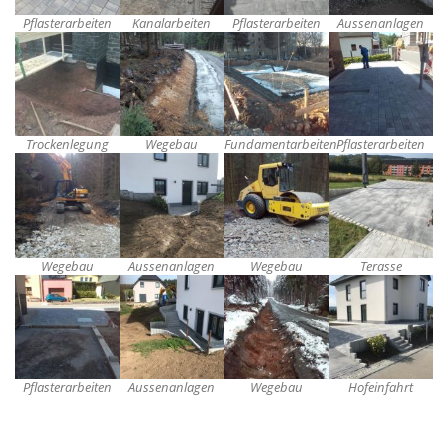
Pflasterarbeiten
Kanalarbeiten
Pflasterarbeiten
Aussenanlagen
Trockenlegung
Wegebau
Fundamentarbeiten
Pflasterarbeiten
Wegebau
Aussenanlagen
Wegebau
Terasse
Pflasterarbeiten
Aussenanlagen
Wegebau
Hofeinfahrt