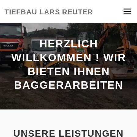
Zum
Inhalt
TIEFBAU LARS REUTER
Menü
springen
IMPRESSUM
HERZLICH
WILLKOMMEN ! WIR
BIETEN IHNEN
TIEFBAUARBEITEN
UNSERE LEISTUNGEN